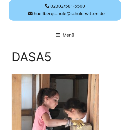
Zum
02302/581-5500
Inhalt
huellbergschule@schule-witten.de
springen
Menü
DASA5