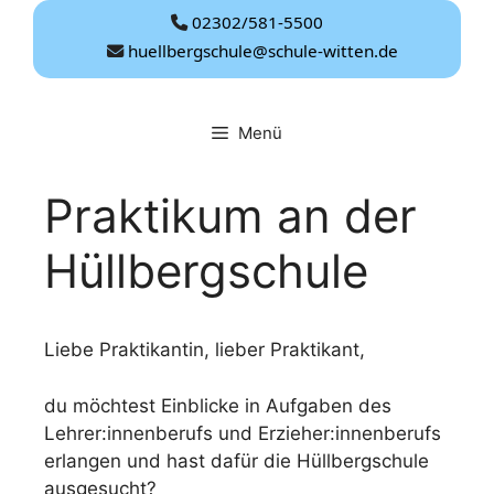
Zum
02302/581-5500
Inhalt
huellbergschule@schule-witten.de
springen
Menü
Praktikum an der
Hüllbergschule
Liebe Praktikantin, lieber Praktikant,
du möchtest Einblicke in Aufgaben des
Lehrer:innenberufs und Erzieher:innenberufs
erlangen und hast dafür die Hüllbergschule
ausgesucht?