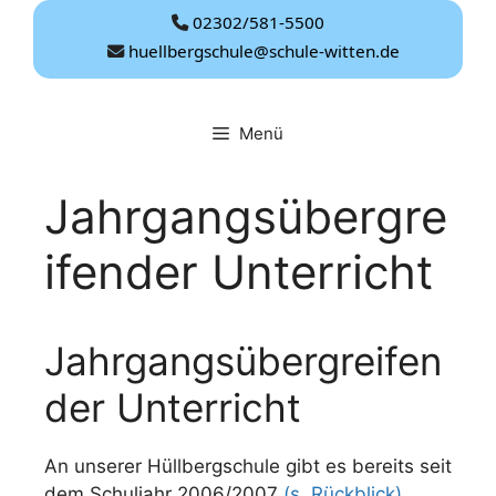
Zum
02302/581-5500
Inhalt
huellbergschule@schule-witten.de
springen
Menü
Jahrgangsübergre
ifender Unterricht
Jahrgangsübergreifen
der Unterricht
An unserer Hüllbergschule gibt es bereits seit
dem Schuljahr 2006/2007
(s. Rückblick)