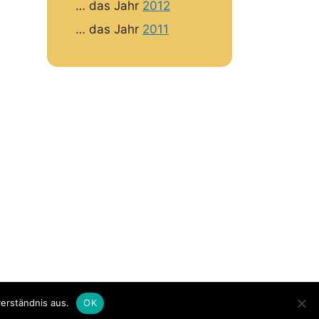
… das Jahr
2012
… das Jahr
2011
erständnis aus.
OK