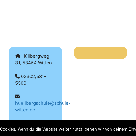
Hüllbergweg
31, 58454 Witten
02302/581-
5500
huellbergschule@schule-
witten.de
Cookies. Wenn du die Website weiter nutzt, gehen wir von deinem Einv