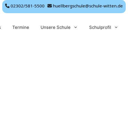
02302/581-5500
huellbergschule@schule-witten.de
s
Termine
Unsere Schule
Schulprofil