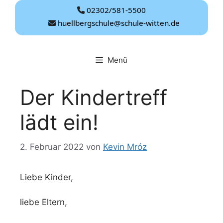
Zum
02302/581-5500
Inhalt
huellbergschule@schule-witten.de
springen
Menü
Der Kindertreff
lädt ein!
2. Februar 2022
von
Kevin Mróz
Liebe Kinder,
liebe Eltern,