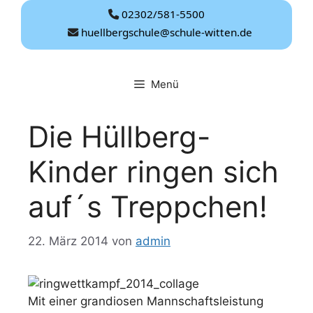
Zum
02302/581-5500
Inhalt
huellbergschule@schule-witten.de
springen
Menü
Die Hüllberg-
Kinder ringen sich
auf´s Treppchen!
22. März 2014
von
admin
Mit einer grandiosen Mannschaftsleistung