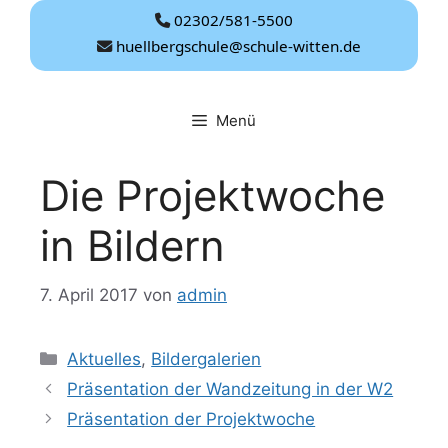
Zum
02302/581-5500
Inhalt
huellbergschule@schule-witten.de
springen
Menü
Die Projektwoche
in Bildern
7. April 2017
von
admin
Kategorien
Aktuelles
,
Bildergalerien
Präsentation der Wandzeitung in der W2
Präsentation der Projektwoche