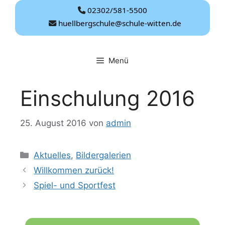
Zum
02302/581-5500
Inhalt
huellbergschule@schule-witten.de
springen
Menü
Einschulung 2016
25. August 2016
von
admin
Kategorien
Aktuelles
,
Bildergalerien
Willkommen zurück!
Spiel- und Sportfest