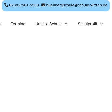
02302/581-5500
huellbergschule@schule-witten.de
s
Termine
Unsere Schule
Schulprofil