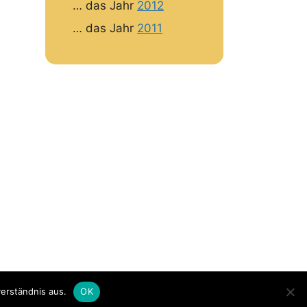
… das Jahr
2012
… das Jahr
2011
erständnis aus.
OK