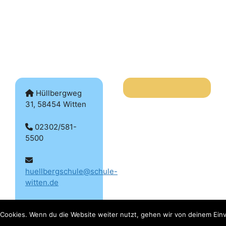
Hüllbergweg
31, 58454 Witten
02302/581-
5500
huellbergschule@schule-
witten.de
Cookies. Wenn du die Website weiter nutzt, gehen wir von deinem Einv