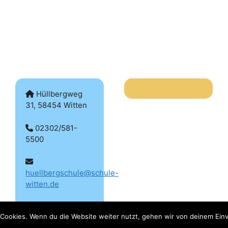
Hüllbergweg
31, 58454 Witten
02302/581-
5500
huellbergschule@schule-
witten.de
Cookies. Wenn du die Website weiter nutzt, gehen wir von deinem Einv