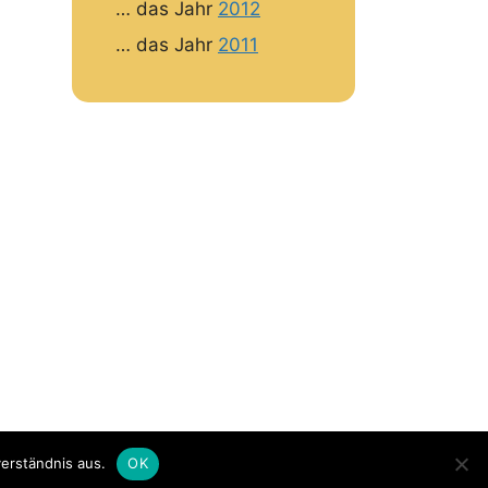
… das Jahr
2012
… das Jahr
2011
erständnis aus.
OK