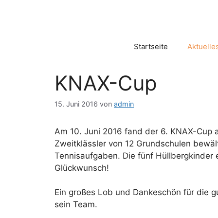
Zum
Inhalt
springen
Startseite
Aktuelle
KNAX-Cup
15. Juni 2016
von
admin
Am 10. Juni 2016 fand der 6. KNAX-Cup a
Zweitklässler von 12 Grundschulen bewält
Tennisaufgaben. Die fünf Hüllbergkinder e
Glückwunsch!
Ein großes Lob und Dankeschön für die g
sein Team.