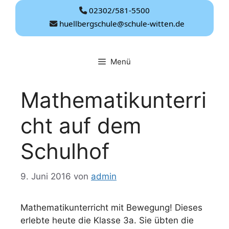
Zum
02302/581-5500
Inhalt
huellbergschule@schule-witten.de
springen
Menü
Mathematikunterri
cht auf dem
Schulhof
9. Juni 2016
von
admin
Mathematikunterricht mit Bewegung! Dieses
erlebte heute die Klasse 3a. Sie übten die