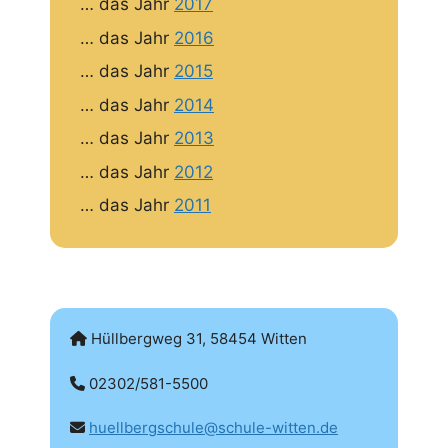
… das Jahr
2017
… das Jahr
2016
… das Jahr
2015
… das Jahr
2014
… das Jahr
2013
… das Jahr
2012
… das Jahr
2011
Hüllbergweg 31, 58454 Witten
02302/581-5500
huellbergschule@schule-witten.de