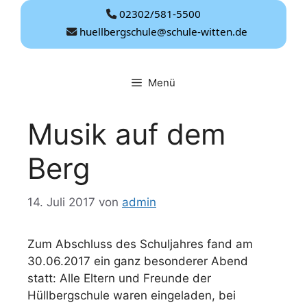
Zum
02302/581-5500
Inhalt
huellbergschule@schule-witten.de
springen
Menü
Musik auf dem
Berg
14. Juli 2017
von
admin
Zum Abschluss des Schuljahres fand am
30.06.2017 ein ganz besonderer Abend
statt: Alle Eltern und Freunde der
Hüllbergschule waren eingeladen, bei