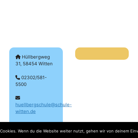
Hüllbergweg
31, 58454 Witten
02302/581-
5500
huellbergschule@schule-
witten.de
Cookies. Wenn du die Website weiter nutzt, gehen wir von deinem Einv