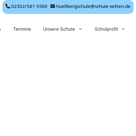
02302/581-5500
huellbergschule@schule-witten.de
s
Termine
Unsere Schule
Schulprofil