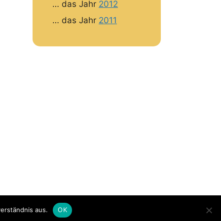
… das Jahr
2012
… das Jahr
2011
erständnis aus.
OK