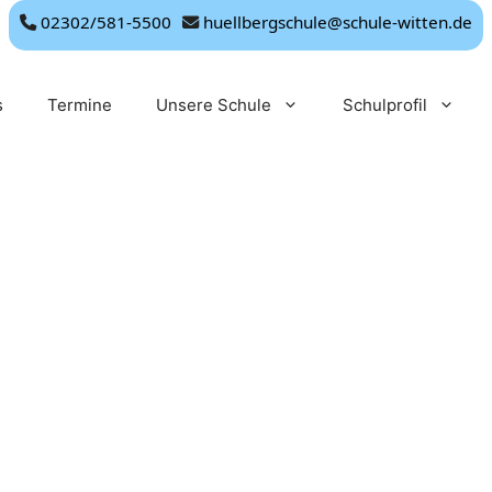
02302/581-5500
huellbergschule@schule-witten.de
s
Termine
Unsere Schule
Schulprofil