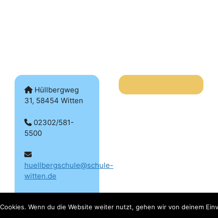
Hüllbergweg
31, 58454 Witten
02302/581-
5500
huellbergschule@schule-
witten.de
Cookies. Wenn du die Website weiter nutzt, gehen wir von deinem Einv