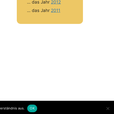
… das Jahr
2012
… das Jahr
2011
erständnis aus.
OK