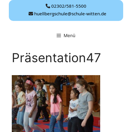
Zum
02302/581-5500
Inhalt
huellbergschule@schule-witten.de
springen
Menü
Präsentation47