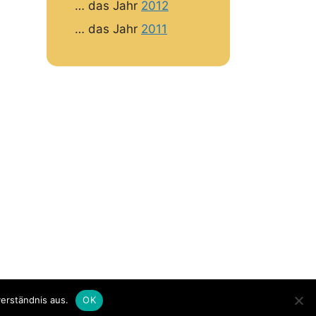
… das Jahr
2012
… das Jahr
2011
erständnis aus.
OK