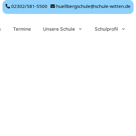
02302/581-5500
huellbergschule@schule-witten.de
s
Termine
Unsere Schule
Schulprofil