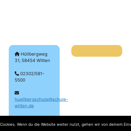
Hüllbergweg
31, 58454 Witten
02302/581-
5500
huellbergschule@schule-
witten.de
Cookies. Wenn du die Website weiter nutzt, gehen wir von deinem Einv