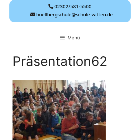
Zum
02302/581-5500
Inhalt
huellbergschule@schule-witten.de
springen
Menü
Präsentation62