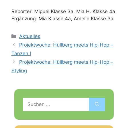
Reporter: Miguel Klasse 3a, Mia H. Klasse 4a
Ergänzung: Mia Klasse 4a, Amelie Klasse 3a
Kategorien
Aktuelles
Projektwoche: Hüllberg meets Hip-Hop –
Tanzen I
Projektwoche: Hüllberg meets Hip-Hop –
Styling
Suchen
nach: