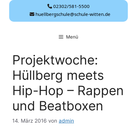
Zum
02302/581-5500
Inhalt
huellbergschule@schule-witten.de
springen
Menü
Projektwoche:
Hüllberg meets
Hip-Hop – Rappen
und Beatboxen
14. März 2016
von
admin