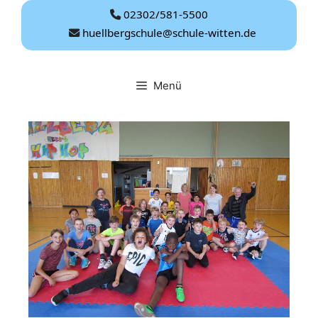
Zum
02302/581-5500
Inhalt
huellbergschule@schule-witten.de
springen
Menü