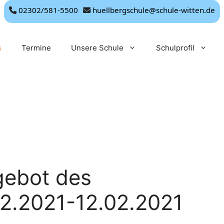
02302/581-5500
huellbergschule@schule-witten.de
s
Termine
Unsere Schule
Schulprofil
gebot des
02.2021-12.02.2021