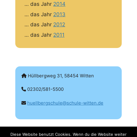
… das Jahr
2014
… das Jahr
2013
… das Jahr
2012
… das Jahr
2011
Hüllbergweg 31, 58454 Witten
02302/581-5500
huellbergschule@schule-witten.de
Diese Website benutzt Cookies. Wenn du die Website weiter