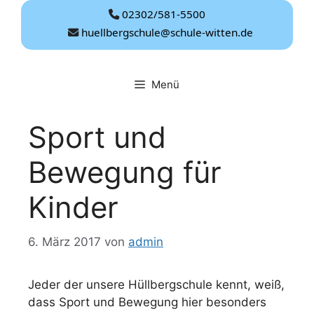
Zum
02302/581-5500
Inhalt
huellbergschule@schule-witten.de
springen
Menü
Sport und
Bewegung für
Kinder
6. März 2017
von
admin
Jeder der unsere Hüllbergschule kennt, weiß,
dass Sport und Bewegung hier besonders