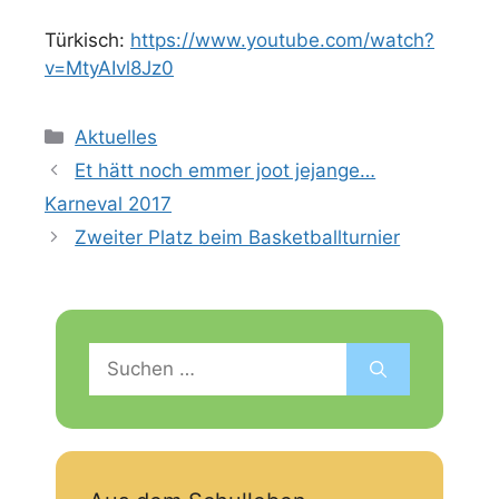
Türkisch:
https://www.youtube.com/watch?
v=MtyAIvl8Jz0
Kategorien
Aktuelles
Et hätt noch emmer joot jejange…
Karneval 2017
Zweiter Platz beim Basketballturnier
Suchen
nach: