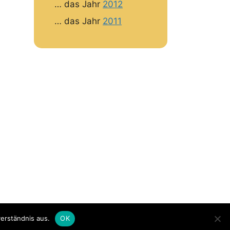
… das Jahr
2012
… das Jahr
2011
erständnis aus.
OK