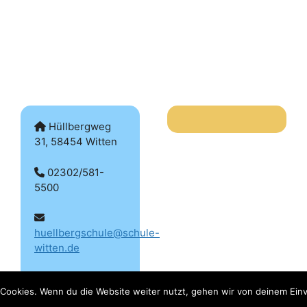
Hüllbergweg
31, 58454 Witten
02302/581-
5500
huellbergschule@schule-
witten.de
Cookies. Wenn du die Website weiter nutzt, gehen wir von deinem Einv