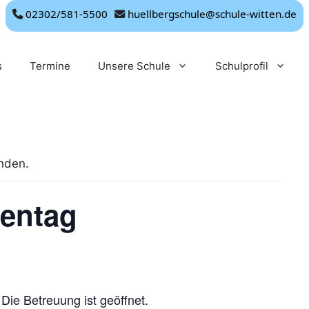
02302/581-5500
huellbergschule@schule-witten.de
s
Termine
Unsere Schule
Schulprofil
unden.
ientag
 Die Betreuung ist geöffnet.