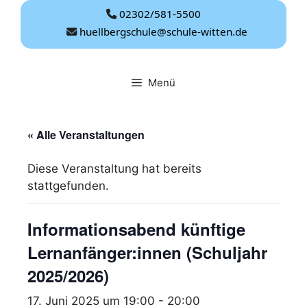
Zum
02302/581-5500
Inhalt
huellbergschule@schule-witten.de
springen
Menü
« Alle Veranstaltungen
Diese Veranstaltung hat bereits
stattgefunden.
Informationsabend künftige
Lernanfänger:innen (Schuljahr
2025/2026)
17. Juni 2025 um 19:00
-
20:00