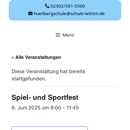
Zum
02302/581-5500
Inhalt
huellbergschule@schule-witten.de
springen
Menü
« Alle Veranstaltungen
Diese Veranstaltung hat bereits
stattgefunden.
Spiel- und Sportfest
6. Juni 2025 um 8:00
-
11:45