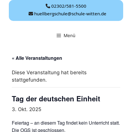
Zum
02302/581-5500
Inhalt
huellbergschule@schule-witten.de
springen
Menü
« Alle Veranstaltungen
Diese Veranstaltung hat bereits
stattgefunden.
Tag der deutschen Einheit
3. Okt. 2025
Feiertag – an diesem Tag findet kein Unterricht statt.
Die OGS ist geschlossen.