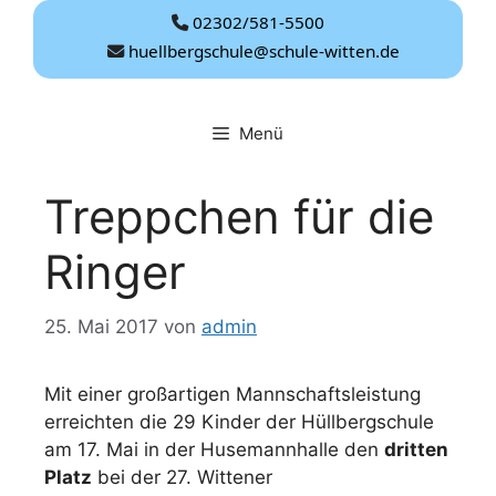
Zum
02302/581-5500
Inhalt
huellbergschule@schule-witten.de
springen
Menü
Treppchen für die
Ringer
25. Mai 2017
von
admin
Mit einer großartigen Mannschaftsleistung
erreichten die 29 Kinder der Hüllbergschule
am 17. Mai in der Husemannhalle den
dritten
Platz
bei der 27. Wittener