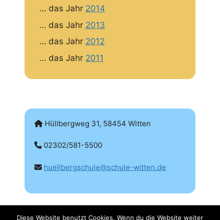
… das Jahr
2014
… das Jahr
2013
… das Jahr
2012
… das Jahr
2011
Hüllbergweg 31, 58454 Witten
02302/581-5500
huellbergschule@schule-witten.de
Diese Website benutzt Cookies. Wenn du die Website weiter