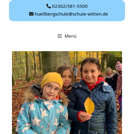
Zum
02302/581-5500
Inhalt
huellbergschule@schule-witten.de
springen
Menü