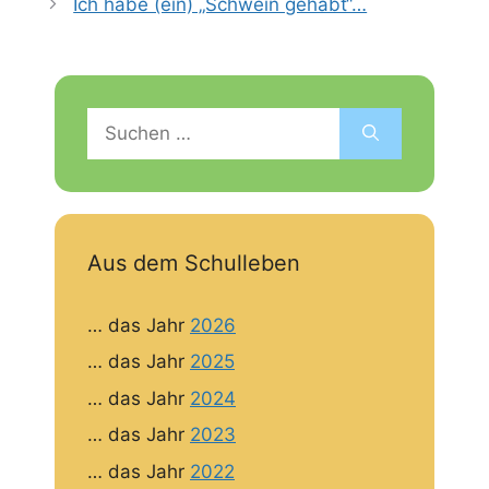
Ich habe (ein) „Schwein gehabt“…
Suchen
nach:
Aus dem Schulleben
… das Jahr
2026
… das Jahr
2025
… das Jahr
2024
… das Jahr
2023
… das Jahr
2022