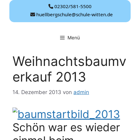
Zum
02302/581-5500
Inhalt
huellbergschule@schule-witten.de
springen
Menü
Weihnachtsbaumv
erkauf 2013
14. Dezember 2013
von
admin
Schön war es wieder