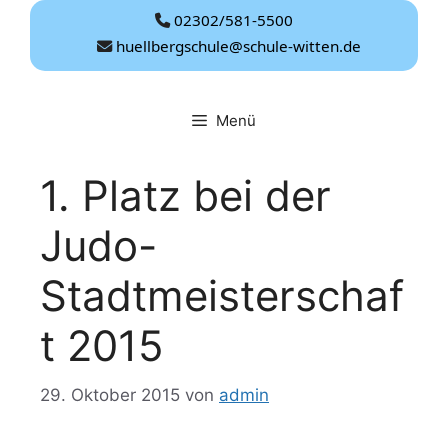
Zum
02302/581-5500
Inhalt
huellbergschule@schule-witten.de
springen
Menü
1. Platz bei der
Judo-
Stadtmeisterschaf
t 2015
29. Oktober 2015
von
admin