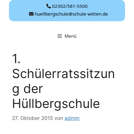
Zum
02302/581-5500
Inhalt
huellbergschule@schule-witten.de
springen
Menü
1.
Schülerratssitzun
g der
Hüllbergschule
27. Oktober 2015
von
admin