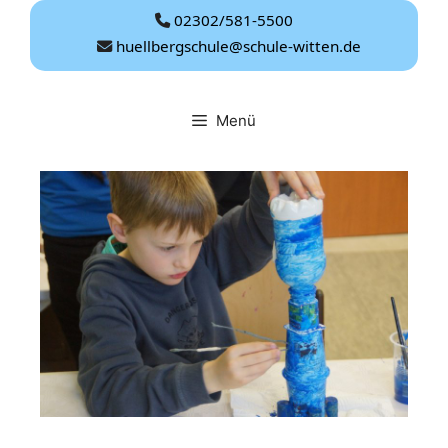
Zum
02302/581-5500
Inhalt
huellbergschule@schule-witten.de
springen
Menü