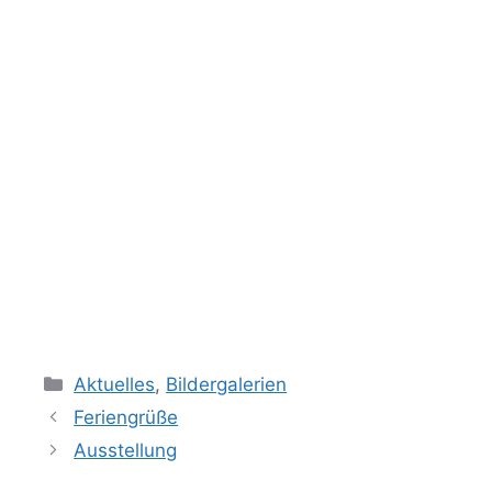
Kategorien
Aktuelles
,
Bildergalerien
Feriengrüße
Ausstellung