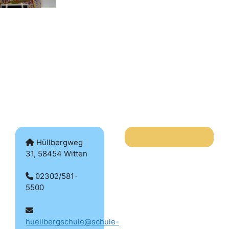
Hüllbergweg
31, 58454 Witten
02302/581-
5500
huellbergschule@schule-