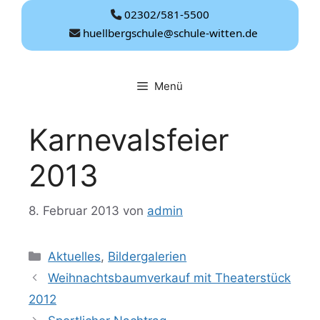
Zum
02302/581-5500
Inhalt
huellbergschule@schule-witten.de
springen
Menü
Karnevalsfeier
2013
8. Februar 2013
von
admin
Kategorien
Aktuelles
,
Bildergalerien
Weihnachtsbaumverkauf mit Theaterstück
2012