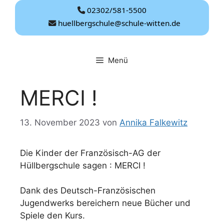
Zum
02302/581-5500
Inhalt
huellbergschule@schule-witten.de
springen
Menü
MERCI !
13. November 2023
von
Annika Falkewitz
Die Kinder der Französisch-AG der
Hüllbergschule sagen : MERCI !
Dank des Deutsch-Französischen
Jugendwerks bereichern neue Bücher und
Spiele den Kurs.