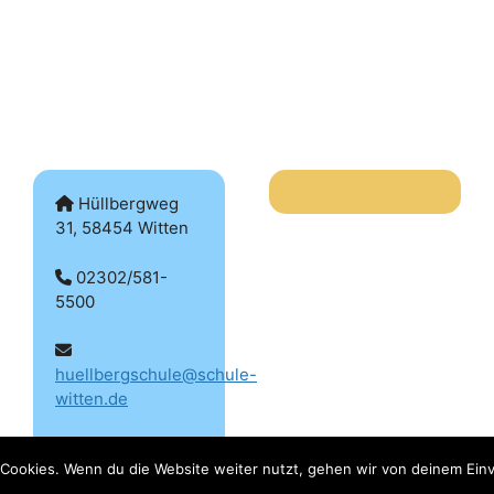
Hüllbergweg
31, 58454 Witten
02302/581-
5500
huellbergschule@schule-
witten.de
Cookies. Wenn du die Website weiter nutzt, gehen wir von deinem Einv