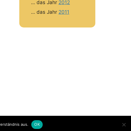
… das Jahr
2012
… das Jahr
2011
erständnis aus.
OK