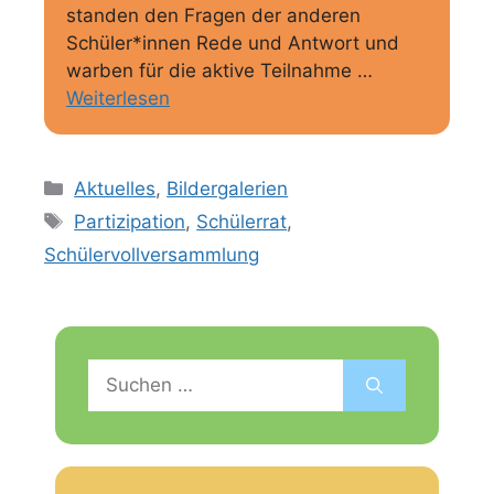
standen den Fragen der anderen
Schüler*innen Rede und Antwort und
warben für die aktive Teilnahme …
Weiterlesen
Kategorien
Aktuelles
,
Bildergalerien
Schlagwörter
Partizipation
,
Schülerrat
,
Schülervollversammlung
Suchen
nach: