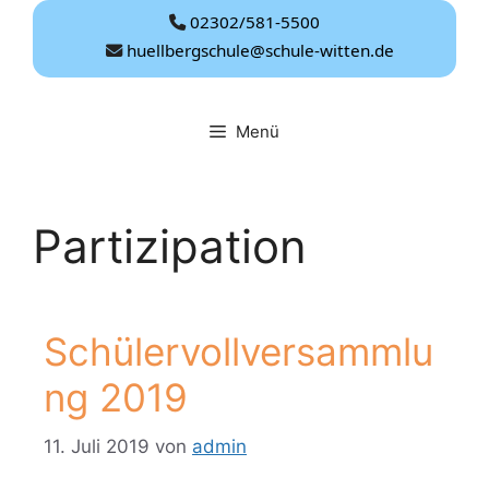
Zum
02302/581-5500
Inhalt
huellbergschule@schule-witten.de
springen
Menü
Partizipation
Schülervollversammlu
ng 2019
11. Juli 2019
von
admin