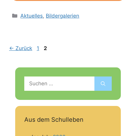
Kategorien
Aktuelles
,
Bildergalerien
Seite
Seite
←
Zurück
1
2
Suchen
nach:
Aus dem Schulleben