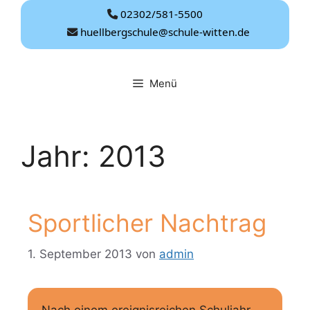
Zum
02302/581-5500
Inhalt
huellbergschule@schule-witten.de
springen
Menü
Jahr:
2013
Sportlicher Nachtrag
1. September 2013
von
admin
Nach einem ereignisreichen Schuljahr