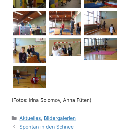
(Fotos: Irina Solomov, Anna Füten)
Kategorien
Aktuelles
,
Bildergalerien
Spontan in den Schnee