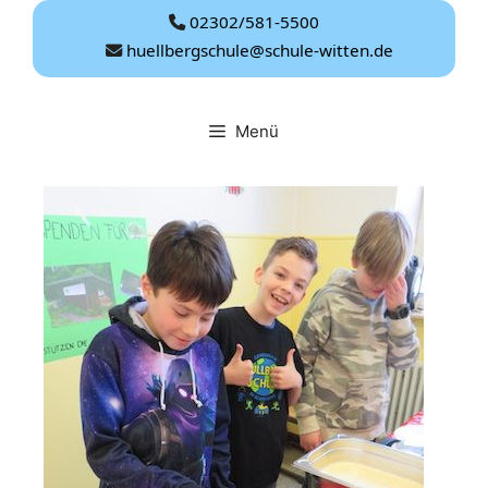
Zum
02302/581-5500
Inhalt
huellbergschule@schule-witten.de
springen
Menü