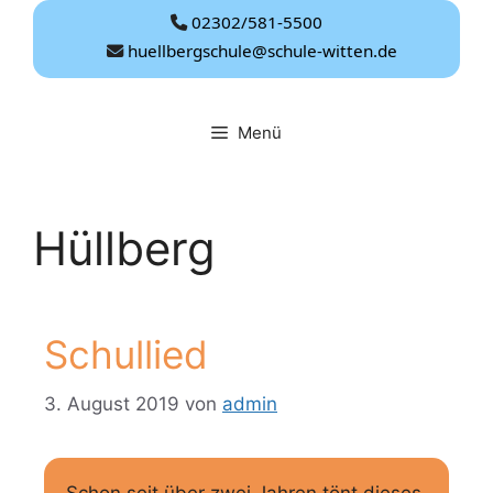
Zum
02302/581-5500
Inhalt
huellbergschule@schule-witten.de
springen
Menü
Hüllberg
Schullied
3. August 2019
von
admin
Schon seit über zwei Jahren tönt dieses